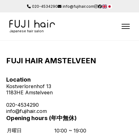
020-4534290
info@fujihair.com
Japanese hair salon
FUJI HAIR AMSTELVEEN
Location
Kostverlorenhof 13
1183HE Amstelveen
020-4534290
info@fujihair.com
Opening hours (年中無休)
月曜日
10:00 ~ 19:00